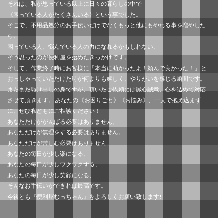
それは、私が思っている以上に日々の暮らしの中で
《困っている人がたくさんいる》という事でした。
そこで、不用品処分のお手伝いだけでなくもっと他にもやれる事を増やした
ら、
困っている人、悩んでいる人の力になれるかもしれない、
そう思ったのが便利屋を始めたきっかけです。
そして、作業終了時にお客様に「本当に助かったよ！頼んで良かった！」 と
おっしゃっていただけた時が何よりも嬉しく、やりがいを感じる瞬間です。
まだまだ駆け出しの身ですが、頂いたご依頼には誠心誠意、心を込めて対応
させて頂きます。 あなたの《お困りごと》《お悩み》、一人で抱え込まず
に、ぜひ私どもにご相談ください！
あなただけががんばる必要はありません。
あなただけが無理をする必要はありません。
あなただけが苦しむ必要はありません。
あなたの毎日が少し楽になる、
あなたの毎日が少しワクワクする、
あなたの毎日が少し笑顔になる、
そんなお手伝いができれば最高です。
今後とも『便利屋むっちゃん』をよろしくお願い致します!