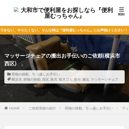
たくない、そんな時は『便利屋むっちゃん』にお声掛けください！
マッサージチェアの搬出お手伝いのご依頼(横浜市
西区)
荷物の移動、引っ越しお手伝い
横浜市
,
荷物の移動
,
西区
,
家具
,
粗大ゴミ
,
処分
,
搬出
,
マッサージチェア
HOME
ご依頼実績の紹介
荷物の移動、引っ越しお手伝い
マッ