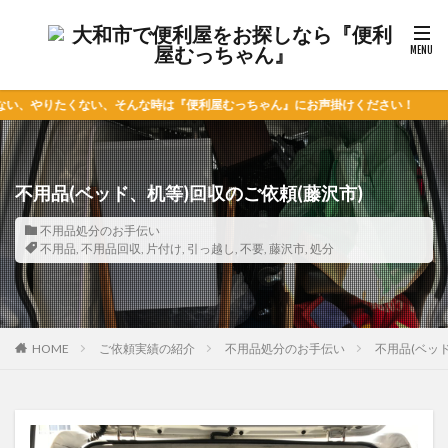
い、そんな時は『便利屋むっちゃん』にお声掛けください！
不用品(ベッド、机等)回収のご依頼(藤沢市)
不用品処分のお手伝い
不用品
,
不用品回収
,
片付け
,
引っ越し
,
不要
,
藤沢市
,
処分
HOME
ご依頼実績の紹介
不用品処分のお手伝い
不用品(ベッ