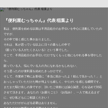
『便利屋むっちゃん』代表 稲葉より
私は、便利屋を始める以前は不用品処分のお手伝いを中心に活動していたの
ですが、
その中で強く感じた事がありました。
それは、私が思っている以上に日々の暮らしの中で
《困っている人がたくさんいる》という事でした。
そこで、不用品処分のお手伝いだけでなくもっと他にもやれる事を増やした
ら、
困っている人、悩んでいる人の力になれるかもしれない、
そう思ったのが便利屋を始めたきっかけです。
そして、作業終了時にお客様に「本当に助かったよ！頼んで良かった！」 と
おっしゃっていただけた時が何よりも嬉しく、やりがいを感じる瞬間です。
まだまだ駆け出しの身ですが、頂いたご依頼には誠心誠意、心を込めて対応
させて頂きます。 あなたの《お困りごと》《お悩み》、一人で抱え込まず
に、ぜひ私どもにご相談ください！
あなただけががんばる必要はありません。