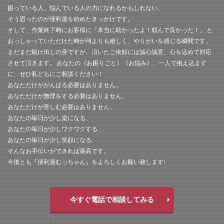
困っている人、悩んでいる人の力になれるかもしれない、
そう思ったのが便利屋を始めたきっかけです。
そして、作業終了時にお客様に「本当に助かったよ！頼んで良かった！」 と
おっしゃっていただけた時が何よりも嬉しく、やりがいを感じる瞬間です。
まだまだ駆け出しの身ですが、頂いたご依頼には誠心誠意、心を込めて対応
させて頂きます。 あなたの《お困りごと》《お悩み》、一人で抱え込まず
に、ぜひ私どもにご相談ください！
あなただけががんばる必要はありません。
あなただけが無理をする必要はありません。
あなただけが苦しむ必要はありません。
あなたの毎日が少し楽になる、
あなたの毎日が少しワクワクする、
あなたの毎日が少し笑顔になる、
そんなお手伝いができれば最高です。
今後とも『便利屋むっちゃん』をよろしくお願い致します!
今すぐ電話で相談してみる