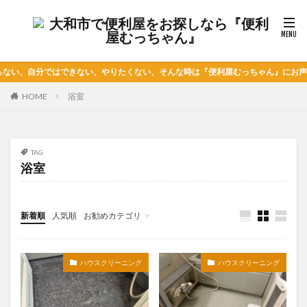
、自分ではできない、やりたくない、そんな時は『便利屋むっちゃん』にお声掛けく
HOME
浴室
TAG
浴室
新着順
人気順
お勧めカテゴリ
未分類
ハウスクリーニング
ハウスクリーニング